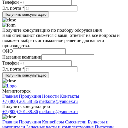
Эл.
Телефон
Название
Эл. почта
*
Получить консультацию
Получите консультацию по подбору оборудования
Наш специалист свяжется с вами, ответит на все вопросы и
поможет выбрать оптимальное решение для вашего
производства.
ФИО
Название компании
Телефон
компании
Эл. почта
*
Название
Получить консультацию
Эл.
Магнитогорск
Главная
Продукция
Новости
Контакты
+7 (800) 201-38-86
metkoms@yandex.ru
Получить консультацию
+7 (800) 201-38-86
metkoms@yandex.ru
Главная
Продукция
Конвейеры
Смесители
Бункеры и
накопители
Запасные части и комплектующие
Питатели