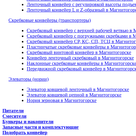
Ленточный конвейер с регулировкой высоты подъе
Ленточный конвейер L и Z-образный в Магнитогор
Скребковые конвейеры (транспортеры)
Скребковый конвейер с верхней рабочей ветвью в 
Скребковый конвейер с погружными скребками в 
Скребковый конвейер СР, КС, СП, ТСЦ в Магнитог
Пластинчатые скребковые конвейеры в Магнитогор
Скребковый винтовой конвейер в Магнитогорске
Конвейер ленточный скребковый в Магнитогорске
Наклонные скребковые конвейеры в Магнитогорск
Передвижной скребковый конвейер в Магнитогорс
Элеваторы (нории)
Элеватор ковшевой ленточный в Магнитогорске
Элеватор ковшевой цепной в Магнитогорске
Нория зерновая в Магнитогорске
Питатели
Смесители
Бункеры и накопители
Запасные части и комплектующие
Подобрать конвейер