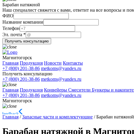
Барабан натяжной
Наш специалист свяжется с вами, ответит на все вопросы и по
ФИО
Название компании
Название
Телефон
компании
Эл. почта
*
ФИО
Получить консультацию
Магнитогорск
Главная
Продукция
Новости
Контакты
+7 (800) 201-38-86
metkoms@yandex.ru
Получить консультацию
+7 (800) 201-38-86
metkoms@yandex.ru
Главная
Продукция
Конвейеры
Смесители
Бункеры и накопит
+7 (800) 201-38-86
metkoms@yandex.ru
Магнитогорск
Главная
/
Запасные части и комплектующие
/
Барабан натяжной
Барабан натяжной в Магнито