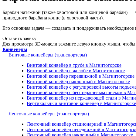
Барабан натяжной (также хвостовой или концевой барабан) — 
приводного барабана конце (в хвостовой части).
Его основная задача — создавать и поддерживать необходимое
Оставить заявку
Для просмотра 3D-модели зажмите левую кнопку мыши, чтобы 
Конвейеры
Винтовые конвейеры (транспортеры)
Винтовой конвейер в трубе в Магнитогорске
Винтовой конвейер в желобе в Магнитогорске
Винтовой конвейер передвижной в Магнитогорске
Винтовой конвейер наклонный в Магнитогорске
Винтовой конвейер с регулировкой высоты подъем
Винтовой конвейер с бесстержневым шнеком в Маг
Винтовой конвейер из нержавеющей стали в Магни
Вертикальный винтовой конвейер в Магнитогорске
Ленточные конвейеры (транспортеры)
Ленточный конвейер стационарный в Магнитогорс
Ленточный конвейер передвижной в Магнитогорск
Ленточный конвейер наклонный в Магнитогорске