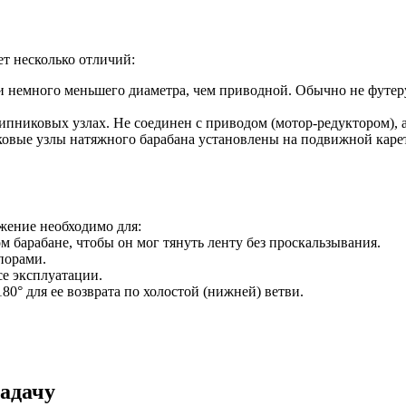
т несколько отличий:
и немного меньшего диаметра, чем приводной. Обычно не футерует
ипниковых узлах. Не соединен с приводом (мотор-редуктором), а
вые узлы натяжного барабана установлены на подвижной каретк
жение необходимо для:
 барабане, чтобы он мог тянуть ленту без проскальзывания.
порами.
е эксплуатации.
80° для ее возврата по холостой (нижней) ветви.
адачу