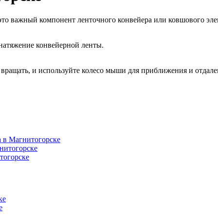
это важный компонент ленточного конвейера или ковшового эле
 натяжение конвейерной ленты.
вращать, и используйте колесо мыши для приближения и отдале
а в Магнитогорске
нитогорске
тогорске
ке
е