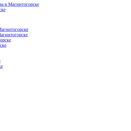
ма в Магнитогорске
ске
Магнитогорске
Магнитогорске
орске
ске
е
ке