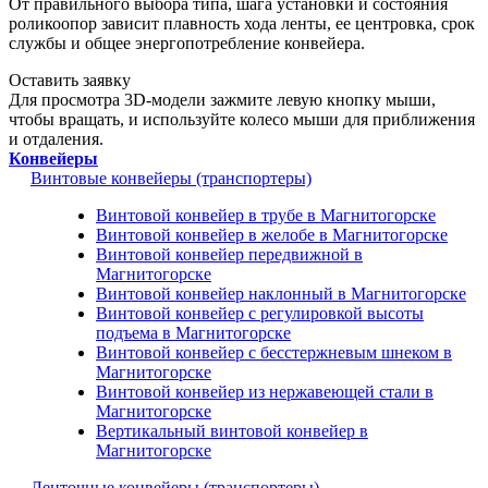
От правильного выбора типа, шага установки и состояния
роликоопор зависит плавность хода ленты, ее центровка, срок
службы и общее энергопотребление конвейера.
Оставить заявку
Для просмотра 3D-модели зажмите левую кнопку мыши,
чтобы вращать, и используйте колесо мыши для приближения
и отдаления.
Конвейеры
Винтовые конвейеры (транспортеры)
Винтовой конвейер в трубе в Магнитогорске
Винтовой конвейер в желобе в Магнитогорске
Винтовой конвейер передвижной в
Магнитогорске
Винтовой конвейер наклонный в Магнитогорске
Винтовой конвейер с регулировкой высоты
подъема в Магнитогорске
Винтовой конвейер с бесстержневым шнеком в
Магнитогорске
Винтовой конвейер из нержавеющей стали в
Магнитогорске
Вертикальный винтовой конвейер в
Магнитогорске
Ленточные конвейеры (транспортеры)