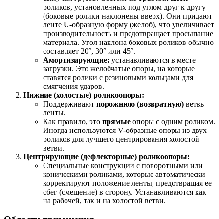
роликов, установленных под углом друг к другу
(боковые ролики наклонены вверх). Они придают
ленте U-образную форму (желоб), что увеличивает
производительность и предотвращает просыпание
материала. Угол наклона боковых роликов обычно
составляет 20°, 30° или 45°.
Амортизирующие:
устанавливаются в месте
загрузки. Это желобчатые опоры, на которые
ставятся ролики с резиновыми кольцами для
смягчения ударов.
Нижние (холостые) роликоопоры:
Поддерживают
порожнюю (возвратную)
ветвь
ленты.
Как правило, это
прямые
опоры с одним роликом.
Иногда используются V-образные опоры из двух
роликов для лучшего центрирования холостой
ветви.
Центрирующие (дефлекторные) роликоопоры:
Специальные конструкции с поворотными или
коническими роликами, которые автоматически
корректируют положение ленты, предотвращая ее
сбег (смещение) в сторону. Устанавливаются как
на рабочей, так и на холостой ветви.