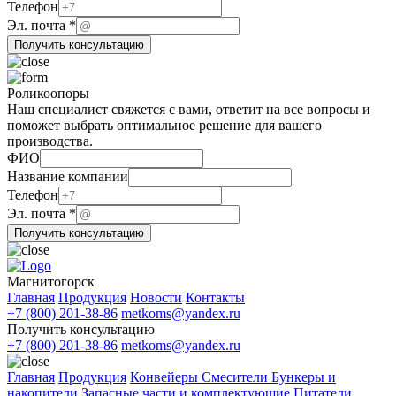
компании
Телефон
Эл. почта
*
Получить консультацию
Роликоопоры
Наш специалист свяжется с вами, ответит на все вопросы и
поможет выбрать оптимальное решение для вашего
производства.
ФИО
Название компании
Телефон
компании
Эл. почта
*
Эл.
Получить консультацию
Телефон
Магнитогорск
Главная
Продукция
Новости
Контакты
+7 (800) 201-38-86
metkoms@yandex.ru
Получить консультацию
+7 (800) 201-38-86
metkoms@yandex.ru
Главная
Продукция
Конвейеры
Смесители
Бункеры и
накопители
Запасные части и комплектующие
Питатели