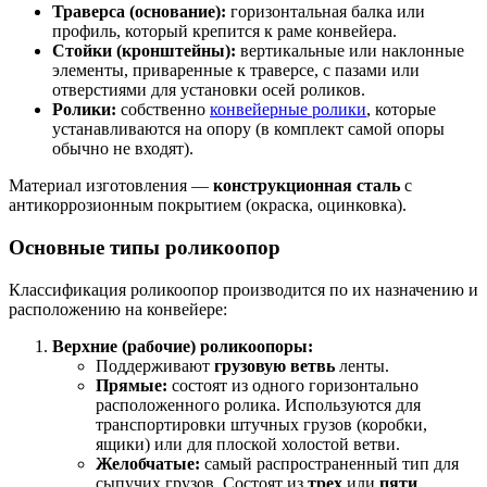
Траверса (основание):
горизонтальная балка или
профиль, который крепится к раме конвейера.
Стойки (кронштейны):
вертикальные или наклонные
элементы, приваренные к траверсе, с пазами или
отверстиями для установки осей роликов.
Ролики:
собственно
конвейерные ролики
, которые
устанавливаются на опору (в комплект самой опоры
обычно не входят).
Материал изготовления —
конструкционная сталь
с
антикоррозионным покрытием (окраска, оцинковка).
Основные типы роликоопор
Классификация роликоопор производится по их назначению и
расположению на конвейере:
Верхние (рабочие) роликоопоры:
Поддерживают
грузовую ветвь
ленты.
Прямые:
состоят из одного горизонтально
расположенного ролика. Используются для
транспортировки штучных грузов (коробки,
ящики) или для плоской холостой ветви.
Желобчатые:
самый распространенный тип для
сыпучих грузов. Состоят из
трех
или
пяти