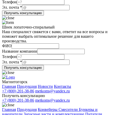
Телефон
Название
Эл. почта
*
Телефон
Получить консультацию
компании
Шнек лопаточно-спиральный
Наш специалист свяжется с вами, ответит на все вопросы и
поможет выбрать оптимальное решение для вашего
производства.
ФИО
ФИО
компании
Название компании
Название
Телефон
Эл. почта
*
Получить консультацию
Магнитогорск
Главная
Продукция
Новости
Контакты
+7 (800) 201-38-86
metkoms@yandex.ru
Получить консультацию
+7 (800) 201-38-86
metkoms@yandex.ru
Главная
Продукция
Конвейеры
Смесители
Бункеры и
накопители
Запасные части и комплектующие
Питатели