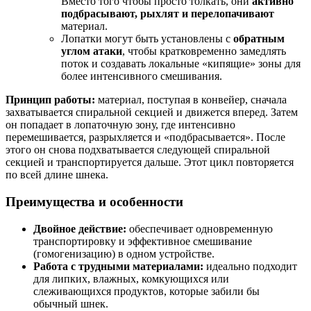
Вместо того чтобы просто толкать, они
активно
подбрасывают, рыхлят и перелопачивают
материал.
Лопатки могут быть установлены с
обратным
углом атаки
, чтобы кратковременно замедлять
поток и создавать локальные «кипящие» зоны для
более интенсивного смешивания.
Принцип работы:
материал, поступая в конвейер, сначала
захватывается спиральной секцией и движется вперед. Затем
он попадает в лопаточную зону, где интенсивно
перемешивается, разрыхляется и «подбрасывается». После
этого он снова подхватывается следующей спиральной
секцией и транспортируется дальше. Этот цикл повторяется
по всей длине шнека.
Преимущества и особенности
Двойное действие:
обеспечивает одновременную
транспортировку и эффективное смешивание
(гомогенизацию) в одном устройстве.
Работа с трудными материалами:
идеально подходит
для липких, влажных, комкующихся или
слеживающихся продуктов, которые забили бы
обычный шнек.