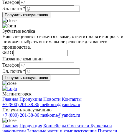
Телефон
Название
Эл. почта
*
Телефон
Получить консультацию
Телефон
Зубчатые колёса
Наш специалист свяжется с вами, ответит на все вопросы и
поможет выбрать оптимальное решение для вашего
производства.
ФИО
почта
Название компании
ФИО
Телефон
Название
Эл. почта
*
Получить консультацию
Магнитогорск
Главная
Продукция
Новости
Контакты
+7 (800) 201-38-86
metkoms@yandex.ru
Получить консультацию
+7 (800) 201-38-86
metkoms@yandex.ru
Главная
Продукция
Конвейеры
Смесители
Бункеры и
накопители
Запасные части и комплектующие
Питатели