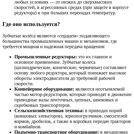
любых условиях — от низких до сверхвысоких
скоростей, в агрессивных средах (при защите в корпусе
редуктора) и при больших перепадах температур.
Где оно используется?
Зубчатые колёса являются «сердцем» подавляющего
большинства промышленных машин и механизмов, где
требуется мощная и надежная передача вращения:
Промышленные редукторы:
это их главное и
основное применение. Зубчатые колеса
(цилиндрические, конические, червячные) составляют
основу любого редуктора, который понижает высокие
обороты электродвигателя до требуемой рабочей
скорости.
Конвейерное оборудование:
являются неотъемлемой
частью мотор-редукторов, которые приводят в движение
приводные валы ленточных, цепных, шнековых и
скребковых транспортеров.
Сельскохозяйственная техника:
в приводах норий
(ковшовых элеваторов), зернопогрузчиков, смесителей
кормов, дробилок, а также в коробках передач тракторов
и комбайнов.
Подъемно-транспортное оборудование:
в механизмах