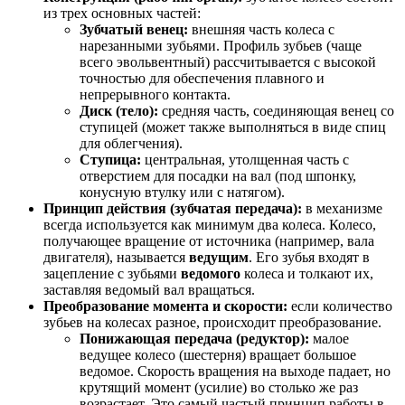
из трех основных частей:
Зубчатый венец:
внешняя часть колеса с
нарезанными зубьями. Профиль зубьев (чаще
всего эвольвентный) рассчитывается с высокой
точностью для обеспечения плавного и
непрерывного контакта.
Диск (тело):
средняя часть, соединяющая венец со
ступицей (может также выполняться в виде спиц
для облегчения).
Ступица:
центральная, утолщенная часть с
отверстием для посадки на вал (под шпонку,
конусную втулку или с натягом).
Принцип действия (зубчатая передача):
в механизме
всегда используется как минимум два колеса. Колесо,
получающее вращение от источника (например, вала
двигателя), называется
ведущим
. Его зубья входят в
зацепление с зубьями
ведомого
колеса и толкают их,
заставляя ведомый вал вращаться.
Преобразование момента и скорости:
если количество
зубьев на колесах разное, происходит преобразование.
Понижающая передача (редуктор):
малое
ведущее колесо (шестерня) вращает большое
ведомое. Скорость вращения на выходе падает, но
крутящий момент (усилие) во столько же раз
возрастает. Это самый частый принцип работы в