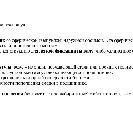
 включающую:
ик
со сферической (выпуклой) наружной обоймой. Эта сфериче
вала или неточности монтажа.
ю конструкцию для
легкой фиксации на валу
: либо удлиненное
угуна
, реже – из стали, нержавеющей стали или прочных полим
 для установки самоустанавливающегося подшипника.
 крепления к опорной поверхности болтами.
жности пополнения смазки в подшипнике.
уплотнения
(контактные или лабиринтные) с обеих сторон, кото