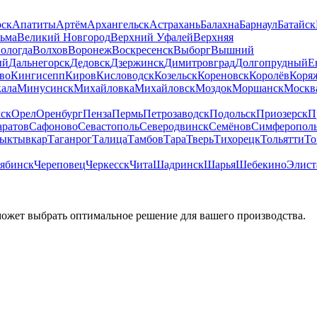
рск
Апатиты
Артём
Архангельск
Астрахань
Балахна
Барнаул
Батайск
льма
Великий Новгород
Верхний Уфалей
Верхняя
ологда
Волхов
Воронеж
Воскресенск
Выборг
Вышний
ый
Дальнегорск
Дедовск
Дзержинск
Димитровград
Долгопрудный
Е
во
Кингисепп
Киров
Кисловодск
Козельск
Кореновск
Королёв
Коря
ала
Минусинск
Михайловка
Михайловск
Моздок
Моршанск
Москв
ск
Орел
Оренбург
Пенза
Пермь
Петрозаводск
Подольск
Приозерск
П
аратов
Сафоново
Севастополь
Северодвинск
Семёнов
Симферопол
ыктывкар
Таганрог
Талица
Тамбов
Тара
Тверь
Тихорецк
Тольятти
То
ябинск
Череповец
Черкесск
Чита
Шадринск
Шарья
Шебекино
Элист
может выбрать оптимальное решение для вашего производства.