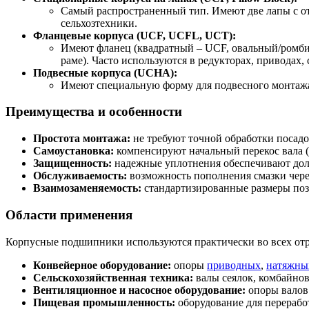
Самый распространенный тип. Имеют две лапы с от
сельхозтехники.
Фланцевые корпуса (UCF, UCFL, UCT):
Имеют фланец (квадратный – UCF, овальный/ромби
раме). Часто используются в редукторах, приводах, 
Подвесные корпуса (UCHA):
Имеют специальную форму для подвесного монтажа
Преимущества и особенности
Простота монтажа:
не требуют точной обработки посадоч
Самоустановка:
компенсируют начальный перекос вала (д
Защищенность:
надежные уплотнения обеспечивают дол
Обслуживаемость:
возможность пополнения смазки через
Взаимозаменяемость:
стандартизированные размеры позв
Области применения
Корпусные подшипники используются практически во всех от
Конвейерное оборудование:
опоры
приводных
,
натяжны
Сельскохозяйственная техника:
валы сеялок, комбайнов
Вентиляционное и насосное оборудование:
опоры валов 
Пищевая промышленность:
оборудование для перерабо