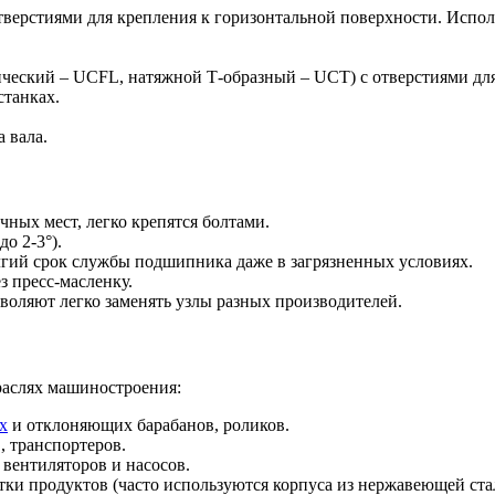
верстиями для крепления к горизонтальной поверхности. Испол
ческий – UCFL, натяжной Т-образный – UCT) с отверстиями дл
станках.
 вала.
ных мест, легко крепятся болтами.
о 2-3°).
гий срок службы подшипника даже в загрязненных условиях.
 пресс-масленку.
оляют легко заменять узлы разных производителей.
раслях машиностроения:
х
и отклоняющих барабанов, роликов.
, транспортеров.
вентиляторов и насосов.
тки продуктов (часто используются корпуса из нержавеющей ста