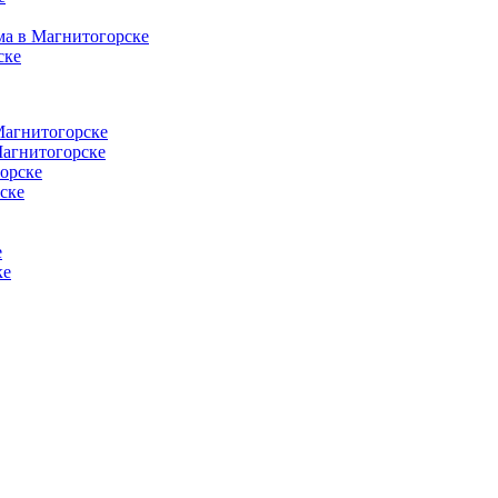
ма в Магнитогорске
ске
Магнитогорске
Магнитогорске
орске
ске
е
ке