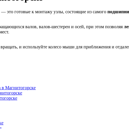
) — это готовые к монтажу узлы, состоящие из самого
подшипни
ращающихся валов, валов-шестерен и осей, при этом позволяя
ле
мест.
вращать, и используйте колесо мыши для приближения и отдале
а в Магнитогорске
нитогорске
тогорске
ке
е