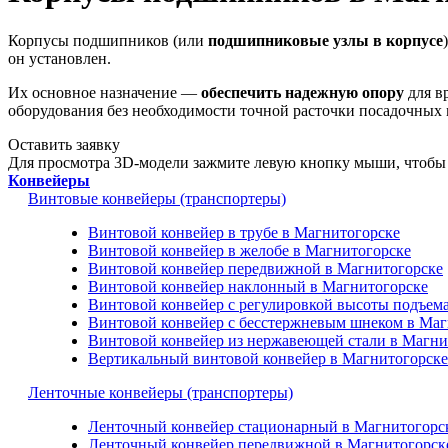
Корпусы подшипников (или
подшипниковые узлы в корпусе
он установлен.
Их основное назначение —
обеспечить надежную опору
для в
оборудования без необходимости точной расточки посадочных 
Оставить заявку
Для просмотра 3D-модели зажмите левую кнопку мыши, чтобы 
Конвейеры
Винтовые конвейеры (транспортеры)
Винтовой конвейер в трубе в Магнитогорске
Винтовой конвейер в желобе в Магнитогорске
Винтовой конвейер передвижной в Магнитогорске
Винтовой конвейер наклонный в Магнитогорске
Винтовой конвейер с регулировкой высоты подъем
Винтовой конвейер с бесстержневым шнеком в Маг
Винтовой конвейер из нержавеющей стали в Магни
Вертикальный винтовой конвейер в Магнитогорске
Ленточные конвейеры (транспортеры)
Ленточный конвейер стационарный в Магнитогорс
Ленточный конвейер передвижной в Магнитогорск