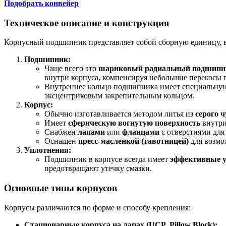
Подобрать конвейер
Техническое описание и конструкция
Корпусный подшипник представляет собой сборную единицу,
Подшипник:
Чаще всего это
шариковый радиальный подшипн
внутри корпуса, компенсируя небольшие перекосы 
Внутреннее кольцо подшипника имеет специальну
эксцентриковым закрепительным кольцом.
Корпус:
Обычно изготавливается методом литья из
серого ч
Имеет
сферическую вогнутую поверхность
внутри
Снабжен
лапами
или
фланцами
с отверстиями для
Оснащен
пресс-масленкой (тавотницей)
для возмо
Уплотнения:
Подшипник в корпусе всегда имеет
эффективные 
предотвращают утечку смазки.
Основные типы корпусов
Корпусы различаются по форме и способу крепления:
Стационарные корпуса на лапах (UCP, Pillow Block):