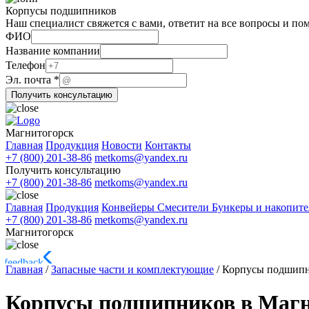
Корпусы подшипников
Наш специалист свяжется с вами, ответит на все вопросы и по
ФИО
Название компании
Телефон
Эл.
Эл. почта
*
компании
Получить консультацию
почта
Магнитогорск
Главная
Продукция
Новости
Контакты
+7 (800) 201-38-86
metkoms@yandex.ru
Получить консультацию
+7 (800) 201-38-86
metkoms@yandex.ru
Главная
Продукция
Конвейеры
Смесители
Бункеры и накопит
+7 (800) 201-38-86
metkoms@yandex.ru
Магнитогорск
Главная
/
Запасные части и комплектующие
/
Корпусы подшипн
Корпусы подшипников в Магн