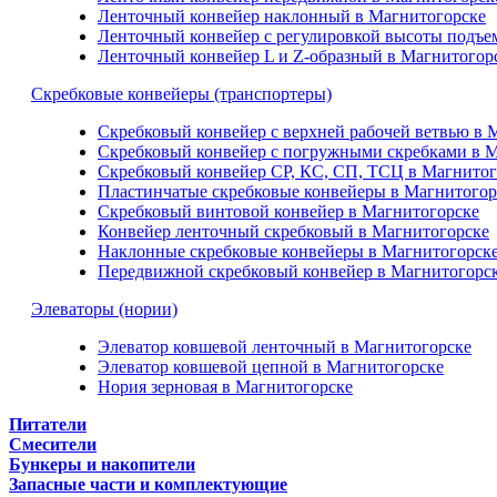
Ленточный конвейер наклонный в Магнитогорске
Ленточный конвейер с регулировкой высоты подъе
Ленточный конвейер L и Z-образный в Магнитогор
Скребковые конвейеры (транспортеры)
Скребковый конвейер с верхней рабочей ветвью в 
Скребковый конвейер с погружными скребками в 
Скребковый конвейер СР, КС, СП, ТСЦ в Магнитог
Пластинчатые скребковые конвейеры в Магнитогор
Скребковый винтовой конвейер в Магнитогорске
Конвейер ленточный скребковый в Магнитогорске
Наклонные скребковые конвейеры в Магнитогорск
Передвижной скребковый конвейер в Магнитогорс
Элеваторы (нории)
Элеватор ковшевой ленточный в Магнитогорске
Элеватор ковшевой цепной в Магнитогорске
Нория зерновая в Магнитогорске
Питатели
Смесители
Бункеры и накопители
Запасные части и комплектующие